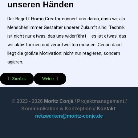
unseren Händen
Der Begriff Homo Creator erinnert uns daran, dass wir als
Menschen immer Gestalter unserer Zukunft sind. Technik
ist nicht nur etwas, das uns widerfährt – es ist etwas, das
wir aktiv formen und verantworten müssen. Genau darin
liegt die größte Motivation: nicht nur reagieren, sondern
agieren.
Vorheriger Beitrag: Bürgerbeteiligung neu gedacht – Das Projekt un:
Nächster Beitrag: Kommunalbefragung 2025 – Erge
Zurück
Weiter
© 2023 - 2026
Moritz Conjé
/ Projektmanagement /
Kommunikation & Konzeption //
Kontakt:
netzwerken@moritz-conje.de