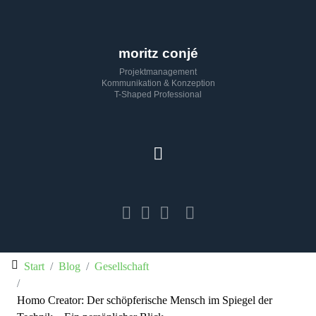
moritz conjé
Projektmanagement
Kommunikation & Konzeption
T-Shaped Professional
Start
Blog
Gesellschaft
Homo Creator: Der schöpferische Mensch im Spiegel der