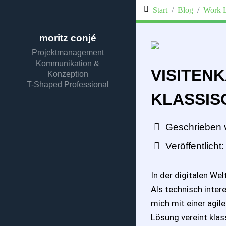
Start
Blog
Work L
moritz conjé
Projektmanagement
Kommunikation &
VISITENK
Konzeption
T-Shaped Professional
KLASSIS
Geschrieben 
Veröffentlich
In der digitalen We
Als technisch inter
mich mit einer agile
Lösung vereint kla