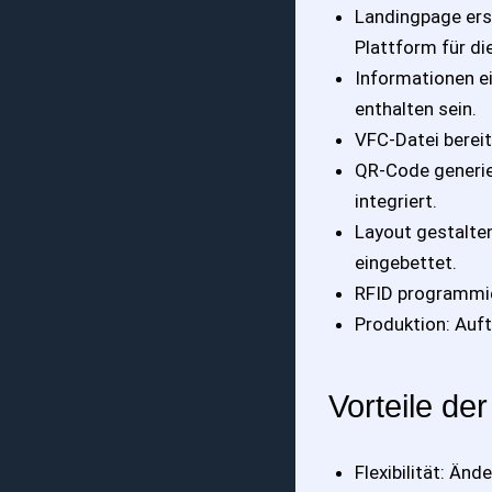
Landingpage erst
Plattform für di
Informationen e
enthalten sein.
VFC-Datei bereit
QR-Code generie
integriert.
Layout gestalte
eingebettet.
RFID programmie
Produktion: Auft
Vorteile de
Flexibilität: Ä