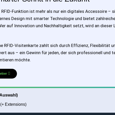
 RFID-Funktion ist mehr als nur ein digitales Accessoire – s
rnes Design mit smarter Technologie und bietet zahlreiche 
 Wer auf Innovation und Nachhaltigkeit setzt, wird an diese
ne RFID-Visitenkarte zahlt sich durch Effizienz, Flexibilität u
t aus – ein Gewinn für jeden, der sich professionell und t
entieren möchte.
 Android Auto: Samsung Tablet als Headunit für das Auto
chster Beitrag: Nuwa Pen – Schreiben für die Zukunft (Update)
eiter
(Auswahl)
(+ Extensions)