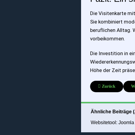
Die Visitenkarte mit
Sie kombiniert mode
beruflichen Alltag.
vorbeikommen.
Die Investition in ei
Wiedererkennungswer
Höhe der Zeit präs
Vorheriger Beitrag:
Nä
Zurück
W
Ähnliche Beiträge 
Websitetool: Joomla 