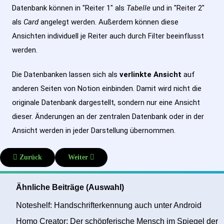
Datenbank können in "Reiter 1" als
Tabelle
und in "Reiter 2"
als
Card
angelegt werden. Außerdem können diese
Ansichten individuell je Reiter auch durch Filter beeinflusst
werden.
Die Datenbanken lassen sich als
verlinkte Ansicht
auf
anderen Seiten von Notion einbinden. Damit wird nicht die
originale Datenbank dargestellt, sondern nur eine Ansicht
dieser. Änderungen an der zentralen Datenbank oder in der
Ansicht werden in jeder Darstellung übernommen.
Vorheriger Beitrag: Notion: 3 Ebenen - Input, Planung und Weiterve
Nächster Beitrag: Betrieblicher Podcast: Technik
Zurück
Weiter
Ähnliche Beiträge (Auswahl)
Noteshelf: Handschrifterkennung auch unter Android
Homo Creator: Der schöpferische Mensch im Spiegel der