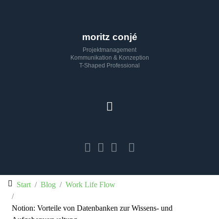
moritz conjé
Projektmanagement
Kommunikation & Konzeption
T-Shaped Professional
Start
Blog
Work Life Flow
Notion: Vorteile von Datenbanken zur Wissens- und