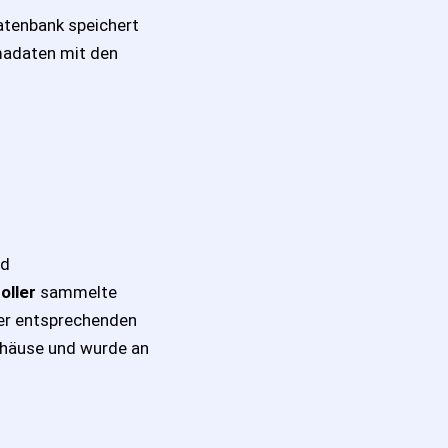
Datenbank speichert
imadaten mit den
nd
oller
sammelte
 der entsprechenden
ehäuse und wurde an