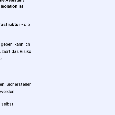
me Assistant
solation ist
rastruktur
- die
 geben, kann ich
ziert das Risiko
e.
n. Sicherstellen,
 werden.
 selbst