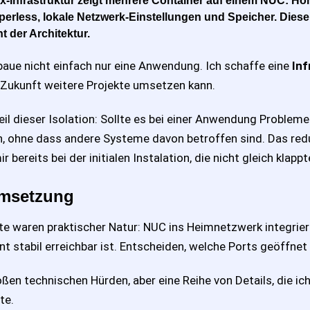
-Infrastruktur zeigt mehrere Container auf einem NUC: Ho
perless, lokale Netzwerk-Einstellungen und Speicher. Diese I
 der Architektur.
 baue nicht einfach nur eine Anwendung. Ich schaffe eine
Inf
in Zukunft weitere Projekte umsetzen kann.
eil dieser Isolation: Sollte es bei einer Anwendung Probleme
, ohne dass andere Systeme davon betroffen sind. Das redu
r bereits bei der initialen Instalation, die nicht gleich klappt
Umsetzung
te waren praktischer Natur: NUC ins Heimnetzwerk integriere
 stabil erreichbar ist. Entscheiden, welche Ports geöffnet
ßen technischen Hürden, aber eine Reihe von Details, die ich
te.