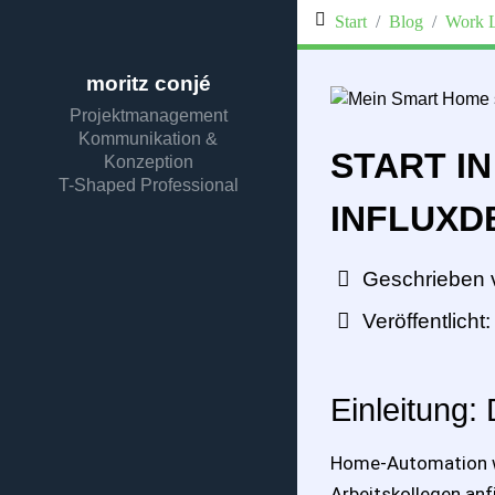
Start
Blog
Work L
moritz conjé
Projektmanagement
Kommunikation &
START I
Konzeption
T-Shaped Professional
INFLUXD
Geschrieben 
Veröffentlich
Einleitung:
Home-Automation wa
Arbeitskollegen anf