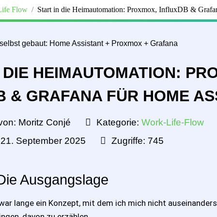
ife Flow
Start in die Heimautomation: Proxmox, InfluxDB & Grafa
N DIE HEIMAUTOMATION: PR
B & GRAFANA FÜR HOME AS
von:
Moritz Conjé
Kategorie:
Work-Life-Flow
t: 21. September 2025
Zugriffe: 745
 Die Ausgangslage
r lange ein Konzept, mit dem ich mich nicht auseinanderse
ingen, davon zu erzählen.