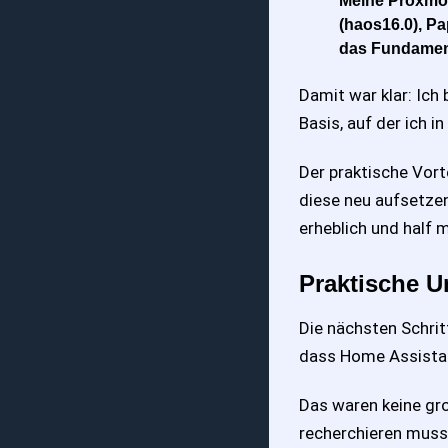
Meine Proxmox
(haos16.0), Pa
das Fundament
Damit war klar: Ich
Basis, auf der ich 
Der praktische Vort
diese neu aufsetzen
erheblich und half mi
Praktische 
Die nächsten Schrit
dass Home Assistant
Das waren keine gro
recherchieren muss